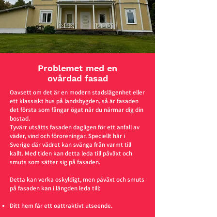
Problemet med en
ovårdad fasad
Oavsett om det är en modern stadslägenhet eller
ett klassiskt hus på landsbygden, så är fasaden
det första som fångar ögat när du närmar dig din
bostad.
Tyvärr utsätts fasaden dagligen för ett anfall av
väder, vind och föroreningar. Speciellt här i
Sverige där vädret kan svänga från varmt till
kallt. Med tiden kan detta leda till påväxt och
smuts som sätter sig på fasaden.
Detta kan verka oskyldigt, men påväxt och smuts
på fasaden kan i längden leda till:
Ditt hem får ett oattraktivt utseende.