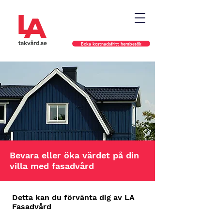
Boka kostnadsfritt hembesök
Bevara eller öka värdet på din
villa med fasadvård
Detta kan du förvänta dig av LA
Fasadvård