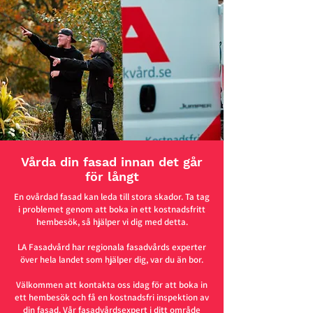
Vårda din fasad innan det går
för långt
En ovårdad fasad kan leda till stora skador. Ta tag
i problemet genom att boka in ett kostnadsfritt
hembesök, så hjälper vi dig med detta.
LA Fasadvård har regionala fasadvårds experter
över hela landet som hjälper dig, var du än bor.
Välkommen att kontakta oss idag för att boka in
ett hembesök och få en kostnadsfri inspektion av
din fasad. Vår fasadvårdsexpert i ditt område