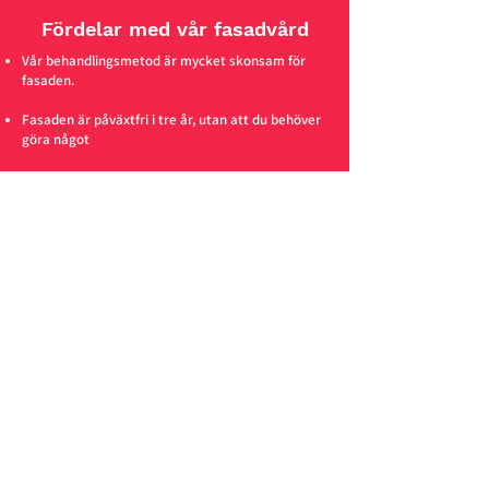
Fördelar med vår fasadvård
Vår behandlingsmetod är mycket skonsam för
fasaden.
Fasaden är påväxtfri i tre år, utan att du behöver
göra något
Uppföljning med återkommande kontroll efter tre
år, alternativt löpande fasadvård.
Kostnadseffektivt.
Få en fasad så gott som ny – i
fyra enkla steg
1) Kontakta oss
Kontakta oss så återkommer vi till dig för att
komma överens om en lämplig tidpunkt för besök